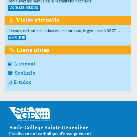
Retrouvez les menus de la restauration scolaire.
VOIR LES MENUS
Visite virtuelle
Découvrez toutes les classes, les bureaux, le gymnase à 360°, ...
VOIR
Liens utiles
Livreval
Scolinfo
E-sidoc
Ecole-College Sainte Geneviève
Etablissement catholique d'enseignement