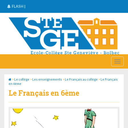
FLASH |
FLASH |
Stage de ski les Deux Alpes du 15 mars
au 21 mars 2015 :
Une réunion d'information sera
organisée pour les parents concernés
>
Le collège
>
Les enseignements
>
Le Français au collège
>
Le Français
en 6ème
Le Français en 6ème