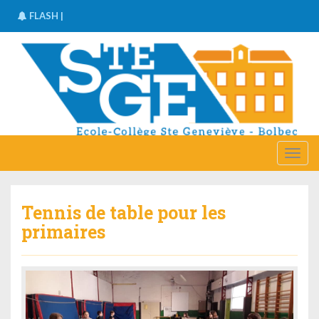
FLASH |
FLASH |
Stage de ski les Deux Alpes du 15 mars
au 21 mars 2015 :
Une réunion d'information sera
organisée pour les parents concernés
Tennis de table pour les
primaires